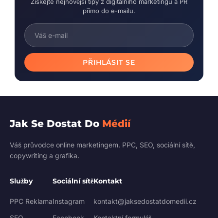
Získejte nejnovější tipy z digitálního marketingu a PR
přímo do e-mailu.
PŘIHLÁSIT SE
Jak Se Dostat Do
Médií
Váš průvodce online marketingem. PPC, SEO, sociální sítě,
copywriting a grafika.
Služby
Sociální sítě
Kontakt
PPC Reklama
Instagram
kontakt@jaksedostatdomedii.cz
SEO
Facebook
Kontaktní formulář