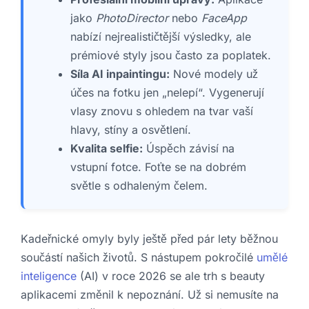
jako
PhotoDirector
nebo
FaceApp
nabízí nejrealističtější výsledky, ale
prémiové styly jsou často za poplatek.
Síla AI inpaintingu:
Nové modely už
účes na fotku jen „nelepí“. Vygenerují
vlasy znovu s ohledem na tvar vaší
hlavy, stíny a osvětlení.
Kvalita selfie:
Úspěch závisí na
vstupní fotce. Foťte se na dobrém
světle s odhaleným čelem.
Kadeřnické omyly byly ještě před pár lety běžnou
součástí našich životů. S nástupem pokročilé
umělé
inteligence
(AI) v roce 2026 se ale trh s beauty
aplikacemi změnil k nepoznání. Už si nemusíte na