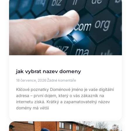
jak vybrat nazev domeny
18 července, 2026
Žádné komentáře
Klíčové poznatky Doménové jméno je vaše digitální
adresa – první dojem, který o vás zákazník na
internetu získá. Krátký a zapamatovatelný název
domény má větší