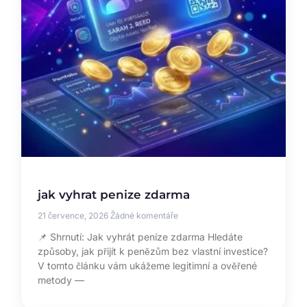
jak vyhrat penize zdarma
21 července, 2026
Žádné komentáře
📌 Shrnutí: Jak vyhrát peníze zdarma Hledáte
způsoby, jak přijít k penězům bez vlastní investice?
V tomto článku vám ukážeme legitimní a ověřené
metody —