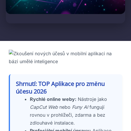
Shrnutí: TOP Aplikace pro změnu
účesu 2026
Rychlé online weby:
Nástroje jako
CapCut Web
nebo
Funy AI
fungují
rovnou v prohlížeči, zdarma a bez
zdlouhavé instalace.
Profesiální mobilní úpravy:
Aplikace