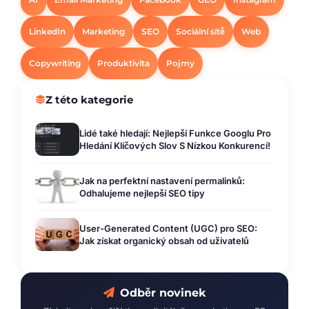
LinkedIn
Marketing
SEO
Sociální sítě
Web
Copywriting
Produktivita
Pojmy
Z této kategorie
Lidé také hledají: Nejlepší Funkce Googlu Pro
Hledání Klíčových Slov S Nízkou Konkurencí!
Jak na perfektní nastavení permalinků:
Odhalujeme nejlepší SEO tipy
User-Generated Content (UGC) pro SEO:
Jak získat organický obsah od uživatelů
Odběr novinek