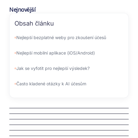
Nejnovější
Obsah článku
Nejlepší bezplatné weby pro zkoušení účesů
Nejlepší mobilní aplikace (iOS/Android)
Jak se vyfotit pro nejlepší výsledek?
Často kladené otázky k AI účesům
kdo spravuje domeny
jak zaregistrovat domenu cz
jak vyhrat penize zdarma
jak vydelat penize na mobilu
jak vybrat nazev domeny
Švédská auta: Fascinující příběh severské
bezpečnosti a spolehlivosti
jak nastavit email na vlastni domene