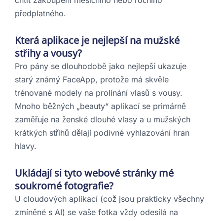
chtít zakoupení měsíčního nebo ročního
předplatného.
Která aplikace je nejlepší na mužské
střihy a vousy?
Pro pány se dlouhodobě jako nejlepší ukazuje
starý známý FaceApp, protože má skvěle
trénované modely na prolínání vlasů s vousy.
Mnoho běžných „beauty“ aplikací se primárně
zaměřuje na ženské dlouhé vlasy a u mužských
krátkých střihů dělají podivné vyhlazování hran
hlavy.
Ukládají si tyto webové stránky mé
soukromé fotografie?
U cloudových aplikací (což jsou prakticky všechny
zmíněné s AI) se vaše fotka vždy odesílá na