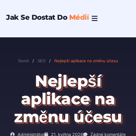
Přeskočit
na
Jak Se Dostat Do
Médií
obsah
Domů
/
SEO
/
Nejlepší aplikace na změnu účesu
Nejlepší
aplikace na
změnu účesu
Administrátor
21. května 2026
Žádné komentáře