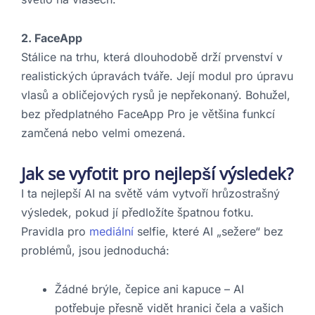
2. FaceApp
Stálice na trhu, která dlouhodobě drží prvenství v
realistických úpravách tváře. Její modul pro úpravu
vlasů a obličejových rysů je nepřekonaný. Bohužel,
bez předplatného FaceApp Pro je většina funkcí
zamčená nebo velmi omezená.
Jak se vyfotit pro nejlepší výsledek?
I ta nejlepší AI na světě vám vytvoří hrůzostrašný
výsledek, pokud jí předložíte špatnou fotku.
Pravidla pro
mediální
selfie, které AI „sežere“ bez
problémů, jsou jednoduchá:
Žádné brýle, čepice ani kapuce – AI
potřebuje přesně vidět hranici čela a vašich